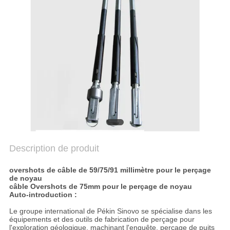
COMPANY
NEWS
PLAN
DU
SITE
POLITIQUE
DE
Description de produit
CONFIDENTIALITÉ
overshots de câble de 59/75/91 millimètre pour le perçage
de noyau
câble Overshots de 75mm pour le perçage de noyau
Auto-introduction :
Le groupe international de Pékin Sinovo se spécialise dans les
équipements et des outils de fabrication de perçage pour
l'exploration géologique, machinant l'enquête, perçage de puits