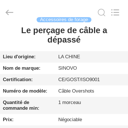
Sinovo
International
&
Sinovo
Heavy
Industry
Accessoires de forage
Co.Ltd..
All
Le perçage de câble a
MAISON
Rights
Reserved.
dépassé
PRODUITS
Lieu d'origine:
LA CHINE
VR
Nom de marque:
SINOVO
SHOW
Certification:
CE/GOST/ISO9001
Numéro de modèle:
Câble Overshots
AU
SUJET
Quantité de
1 morceau
commande min:
DE
Prix:
Négociable
NOUS