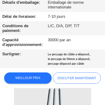
Détails d'emballage:
Emballage de norme
internationale
VISITE
D'USINE
Délai de livraison:
7-10 jours
Conditions de
L/C, D/A, D/P, T/T
CONTRÔLE
paiement:
DE
Capacité
30000 par an
d'approvisionnement:
QUALITÉ
Surligner:
,
Le perçage de câble a dépassé
,
le perçage de 59mm a dépassé
CONTACTEZ-
perçage dépassé par câble
NOUS
MEILLEUR PRIX
DISCUTER MAINTENANT
DISCUTER
MAINTENANT