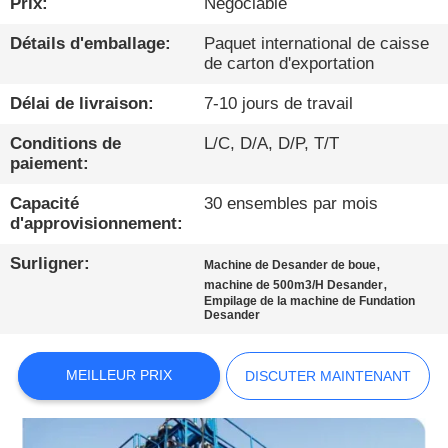
Prix:
Négociable
VISITE
Détails d'emballage:
Paquet international de caisse
de carton d'exportation
D'USINE
Délai de livraison:
7-10 jours de travail
CONTRÔLE
Conditions de
L/C, D/A, D/P, T/T
DE
paiement:
QUALITÉ
Capacité
30 ensembles par mois
d'approvisionnement:
CONTACTEZ-
Surligner:
,
Machine de Desander de boue
,
machine de 500m3/H Desander
NOUS
Empilage de la machine de Fundation
Desander
DISCUTER
MEILLEUR PRIX
DISCUTER MAINTENANT
MAINTENANT