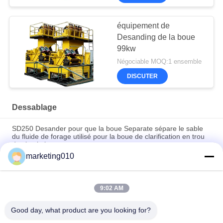
équipement de
Desanding de la boue
99kw
Négociable MOQ:1 ensemble
DISCUTER
Dessablage
SD250 Desander pour que la boue Separate sépare le sable
du fluide de forage utilisé pour la boue de clarification en trou
de circulation
marketing010
Cyclone Desander de la séparation SD250 avec l'écran pour la
construction ennuyée de pile
9:02 AM
Haut contrat de Desander de capacité de traitement pour la
construction civilisée et la construction de HDD
Good day, what product are you looking for?