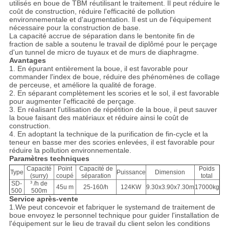
utilisés en boue de TBM réutilisant le traitement. Il peut réduire le
coût de construction, réduire l'efficacité de pollution
environnementale et d'augmentation. Il est un de l'équipement
nécessaire pour la construction de base.
La capacité accrue de séparation dans le bentonite fin de
fraction de sable a soutenu le travail de diplômé pour le perçage
d'un tunnel de micro de tuyaux et de murs de diaphragme.
Avantages
1. En épurant entièrement la boue, il est favorable pour
commander l'index de boue, réduire des phénomènes de collage
de perceuse, et améliore la qualité de forage.
2. En séparant complètement les scories et le sol, il est favorable
pour augmenter l'efficacité de perçage.
3. En réalisant l'utilisation de répétition de la boue, il peut sauver
la boue faisant des matériaux et réduire ainsi le coût de
construction.
4. En adoptant la technique de la purification de fin-cycle et la
teneur en basse mer des scories enlevées, il est favorable pour
réduire la pollution environnementale.
Paramètres
techniques
Capacité
Point
Capacité de
Poids
Type
Puissance
Dimension
(surry)
coupé
séparation
total
SD-
³ /h de
45u m
25-160/h
124KW
9.30x3.90x7.30m
17000kg
500
500m
Service après-vente
1.We peut concevoir et fabriquer le systemand de traitement de
boue envoyez le personnel technique pour guider l'installation de
l'équipement sur le lieu de travail du client selon les conditions