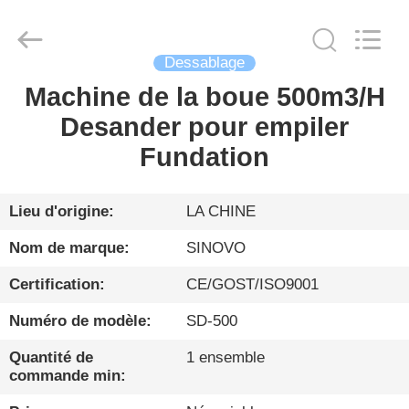
Sinovo
International
&
Sinovo
Heavy
Industry
Dessablage
Co.Ltd..
All
Machine de la boue 500m3/H
MAISON
Rights
Reserved.
Desander pour empiler
PRODUITS
Fundation
VR
Lieu d'origine:
LA CHINE
SHOW
Nom de marque:
SINOVO
Certification:
CE/GOST/ISO9001
AU
Numéro de modèle:
SD-500
SUJET
DE
Quantité de
1 ensemble
commande min:
NOUS