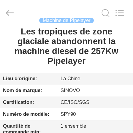
Sinovo
International
&
Sinovo
Heavy
Industry
Machine de Pipelayer
Co.Ltd..
All
Les tropiques de zone
MAISON
Rights
Reserved.
glaciale abandonnent la
PRODUITS
machine diesel de 257Kw
Pipelayer
VR
SHOW
Lieu d'origine:
La Chine
Nom de marque:
SINOVO
AU
Certification:
CE/ISO/SGS
SUJET
Numéro de modèle:
SPY90
DE
NOUS
Quantité de
1 ensemble
commande min: