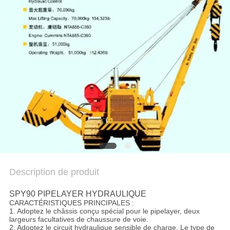
COMPANY
NEWS
PLAN
DU
SITE
POLITIQUE
DE
CONFIDENTIALITÉ
Description de produit
SPY90 PIPELAYER HYDRAULIQUE
CARACTÉRISTIQUES PRINCIPALES :
1. Adoptez le châssis conçu spécial pour le pipelayer, deux
largeurs facultatives de chaussure de voie.
2. Adoptez le circuit hydraulique sensible de charge. Le type de