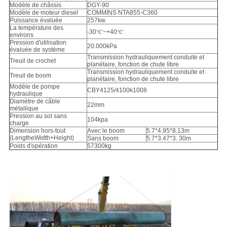
Modèle de châssis
DGY-90
Modèle de moteur diesel
COMMINS NTA855-C360
Puissance évaluée
257kw
La température des
-30℃~+40℃
environs
Pression d'utilisation
20.000kPa
évaluée de système
Transmission hydrauliquement conduite et
Treuil de crochet
planétaire, fonction de chute libre
Transmission hydrauliquement conduite et
Treuil de boom
planétaire, fonction de chute libre
Modèle de pompe
CBY4125/4100k1008
hydraulique
Diamètre de câble
22mm
métallique
Pression au sol sans
104kpa
charge
Dimension hors-tout
Avec le boom
5.7*4.95*8.13m
(LengtheWidth+Height)
Sans boom
5.7*3.47*3. 30m
Poids d'opération
57300kg