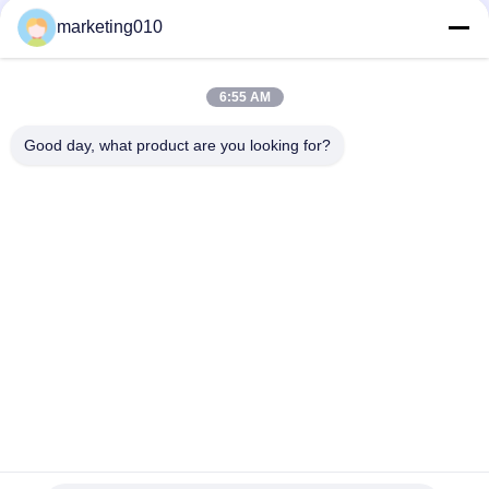
marécage
marketing010
construction 1850rpm levant la vitesse 10m/machine minimum
de Pipelayer
6:55 AM
20 tonnes de chenille de machine de Pipelayer/tuyau
d'ascenseur avec démontent la bride d'Auto-tuyau
Good day, what product are you looking for?
Catégories populaires
Tous
Briseur Hydraulique 
Installations De 
De Pile
Forage Rotatif
De Forage Core
Équipement De CFA
Rotateur 
De Forage Waterwell
D'enveloppe
Exercices Sur 
Dessablage
Chenilles 