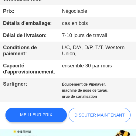
VISITE
Prix:
Négociable
D'USINE
Détails d'emballage:
cas en bois
Délai de livraison:
7-10 jours de travail
CONTRÔLE
Conditions de
L/C, D/A, D/P, T/T, Western
DE
paiement:
Union,
QUALITÉ
Capacité
ensemble 30 par mois
d'approvisionnement:
CONTACTEZ-
Surligner:
,
Équipement de Pipelayer
NOUS
,
machine de pose de tuyau
grue de canalisation
DISCUTER
MEILLEUR PRIX
DISCUTER MAINTENANT
MAINTENANT