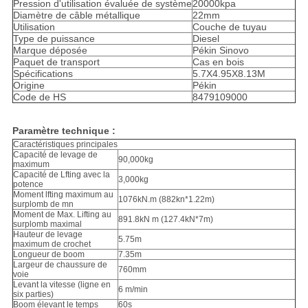
Pression d'utilisation évaluée de système
20000kpa
Diamètre de câble métallique
22mm
Utilisation
Couche de tuyau
Type de puissance
Diesel
Marque déposée
Pékin Sinovo
Paquet de transport
Cas en bois
Spécifications
5.7X4.95X8.13M
Origine
Pékin
Code de HS
8479109000
Paramètre technique :
Caractéristiques principales
Capacité de levage de
90,000kg
maximum
Capacité de Lfting avec la
3,000kg
potence
Moment lfting maximum au
1076kN.m (882kn*1.22m)
surplomb de mn
Moment de Max. Lifting au
891.8kN m (127.4kN*7m)
surplomb maximal
Hauteur de levage
5.75m
maximum de crochet
Longueur de boom
7.35m
Largeur de chaussure de
760mm
voie
Levant la vitesse (ligne en
6 m/min
six parties)
Boom élevant le temps
60s