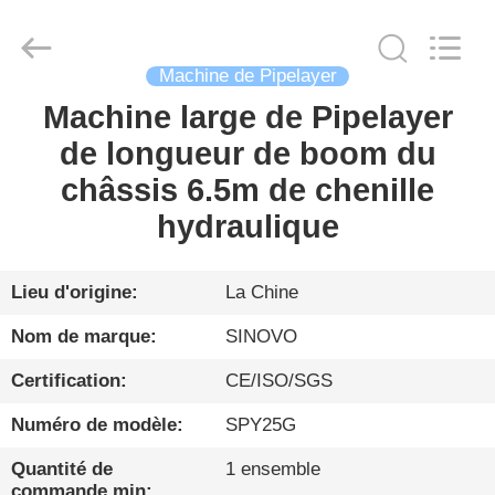
Sinovo
International
&
Sinovo
Heavy
Industry
Machine de Pipelayer
Co.Ltd..
All
Machine large de Pipelayer
MAISON
Rights
Reserved.
de longueur de boom du
PRODUITS
châssis 6.5m de chenille
hydraulique
VR
SHOW
Lieu d'origine:
La Chine
Nom de marque:
SINOVO
AU
Certification:
CE/ISO/SGS
SUJET
Numéro de modèle:
SPY25G
DE
NOUS
Quantité de
1 ensemble
commande min: