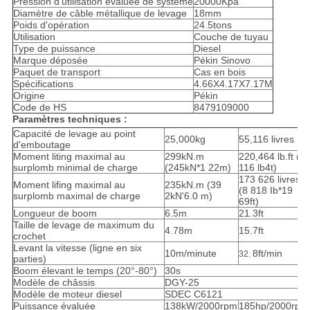
Pression d'utilisation évaluée de système
20000Kpa
Diamètre de câble métallique de levage
18mm
Poids d'opération
24.5tons
Utilisation
Couche de tuyau
Type de puissance
Diesel
Marque déposée
Pékin Sinovo
Paquet de transport
Cas en bois
Spécifications
4.66X4.17X7.17M
Origine
Pékin
Code de HS
8479109000
Paramètres techniques :
Capacité de levage au point
25,000kg
55,116 livres
d'emboutage
Moment liting maximal au
299kN.m
220,464 lb.ft (5
surplomb minimal de charge
(245kN*1 22m)
116 lb4t)
173 626 livres p
Moment lifing maximal au
235kN.m (39
(8 818 Ib*19
surplomb maximal de charge
2kN'6.0 m)
69ft)
Longueur de boom
6.5m
21.3ft
Taille de levage de maximum du
4.78m
15.7ft
crochet
Levant la vitesse (ligne en six
10m/minute
8ft/min
32.
parties)
Boom élevant le temps (20°-80°)
30s
Modèle de châssis
DGY-25
Modèle de moteur diesel
SDEC C6121
Puissance évaluée
138kW/2000rpm
185hp/2000rpm