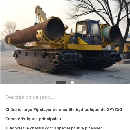
COMPANY
NEWS
PLAN
DU
SITE
POLITIQUE
DE
CONFIDENTIALITÉ
Description de produit
Châssis large Pipelayer de chenille hydraulique de SPY25G
Caractéristiques principales :
1. Adoptez le châssis conçu spécial pour le pipelayer.