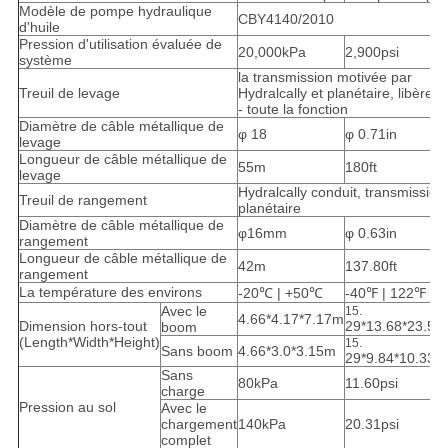
Modèle de pompe hydraulique
CBY4140/2010
d'huile
Pression d'utilisation évaluée de
20,000kPa
2,900psi
système
la transmission motivée par
Treuil de levage
Hydralcally et planétaire, libèrent
- toute la fonction
Diamètre de câble métallique de
φ 18
φ 0.71in
levage
Longueur de câble métallique de
55m
180ft
levage
Hydralcally conduit, transmission
Treuil de rangement
planétaire
Diamètre de câble métallique de
φ16mm
φ 0.63in
rangement
Longueur de câble métallique de
42m
137.80ft
rangement
La température des environs
-20℃ | +50℃
-40℉ | 122℉
Avec le
15.
4.66*4.17*7.17m
Dimension hors-tout
29*13.68*23.52f
boom
(Length*Width*Height)
15.
Sans boom
4.66*3.0*3.15m
29*9.84*10.33ft
Sans
80kPa
11.60psi
charge
Pression au sol
Avec le
chargement
140kPa
20.31psi
complet