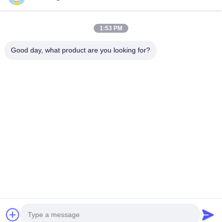
Les tropiques de zone glaciale abandonnent la machine diesel
de 257Kw Pipelayer
1:53 PM
construction 1850rpm levant la vitesse 10m/machine minimum
de Pipelayer
Good day, what product are you looking for?
Catégories populaires
Tous
Briseur Hydraulique 
Installations De 
De Pile
Forage Rotatif
De Forage Core
Équipement De CFA
Rotateur 
De Forage Waterwell
D'enveloppe
Exercices Sur 
Dessablage
Chenilles 
Hydraulique
Discuter Maintenant