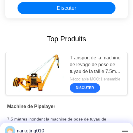
Discuter
Top Produits
Transport de la machine
de levage de pose de
tuyau de la taille 7.5m
de grue
Négociable MOQ:1 ensemble
DISCUTER
Machine de Pipelayer
7,5 mètres inondent la machine de pose de tuyau de
marécage
marketing010