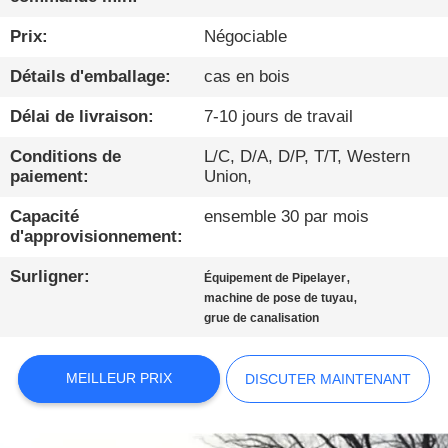
VISITE
Prix:
Négociable
D'USINE
Détails d'emballage:
cas en bois
Délai de livraison:
7-10 jours de travail
CONTRÔLE
Conditions de
L/C, D/A, D/P, T/T, Western
DE
paiement:
Union,
QUALITÉ
Capacité
ensemble 30 par mois
d'approvisionnement:
CONTACTEZ-
Surligner:
,
Équipement de Pipelayer
NOUS
,
machine de pose de tuyau
grue de canalisation
DISCUTER
MEILLEUR PRIX
DISCUTER MAINTENANT
MAINTENANT