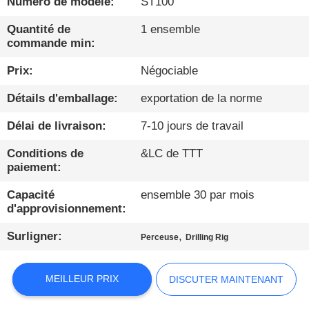
Numéro de modèle:
ST100
VISITE
Quantité de
1 ensemble
commande min:
D'USINE
Prix:
Négociable
CONTRÔLE
Détails d'emballage:
exportation de la norme
DE
Délai de livraison:
7-10 jours de travail
QUALITÉ
Conditions de
&LC de TTT
paiement:
CONTACTEZ-
Capacité
ensemble 30 par mois
NOUS
d'approvisionnement:
Surligner:
,
Perceuse
Drilling Rig
DISCUTER
MAINTENANT
MEILLEUR PRIX
DISCUTER MAINTENANT