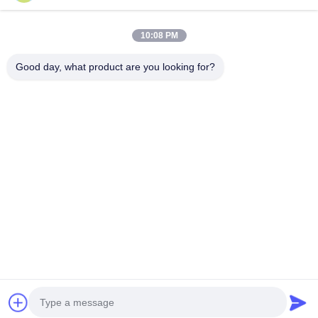
plates-formes de forage mobiles d'ancre de diamètre de la
profondeur 110mm de 100m
10:08 PM
ceinture à chaînes de foreuse d'ancre de diamètre de la
profondeur 220mm de 20m
Good day, what product are you looking for?
Catégories populaires
Tous
Briseur Hydraulique 
Installations De 
De Pile
Forage Rotatif
De Forage Core
Équipement De CFA
Rotateur 
De Forage Waterwell
D'enveloppe
Exercices Sur 
Dessablage
Chenilles 
Hydraulique
Discuter Maintenant