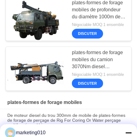
plates-formes de forage
mobiles de profondeur
du diamètre 1000m de
132kw 56mm
Négociable MOQ:1 ensemble
DISCUTER
plates-formes de forage
mobiles du camion
3070Nm diesel
hydraulique de 1300m
Négociable MOQ:1 ensemble
DISCUTER
plates-formes de forage mobiles
De moteur diesel du trou 300mm de mobile de plates-formes
de forage de perçage de Rig For Coring Or Water perçage
multifonctionnel bien
marketing010