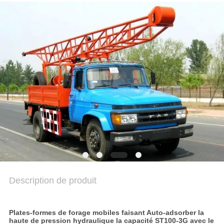
COMPANY
NEWS
PLAN
DU
SITE
POLITIQUE
DE
CONFIDENTIALITÉ
Description de produit
Plates-formes de forage mobiles faisant Auto-adsorber la
haute de pression hydraulique la capacité ST100-3G avec le