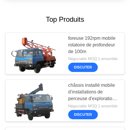
Top Produits
foreuse 192rpm mobile
rotatoire de profondeur
de 100m
Négociable MOQ:1 ensemble
DISCUTER
châssis installé mobile
d'installations de
perceuse d'exploration
séismique de 480mm de
Négociable MOQ:1 ensemble
camion diesel
DISCUTER