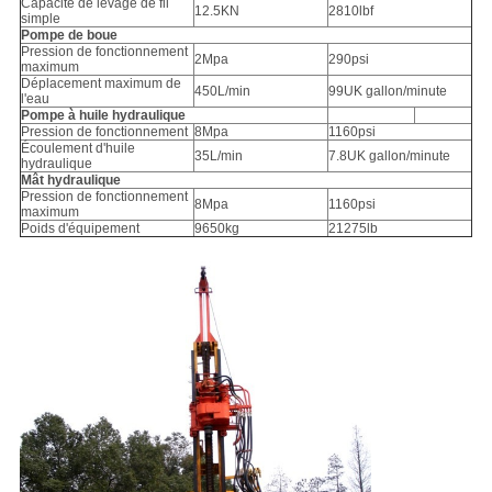
Capacité de levage de fil
12.5KN
2810lbf
simple
Pompe de boue
Pression de fonctionnement
2Mpa
290psi
maximum
Déplacement maximum de
450L/min
99UK gallon/minute
l'eau
Pompe à huile hydraulique
Pression de fonctionnement
8Mpa
1160psi
Écoulement d'huile
35L/min
7.8UK gallon/minute
hydraulique
Mât hydraulique
Pression de fonctionnement
8Mpa
1160psi
maximum
Poids d'équipement
9650kg
21275lb