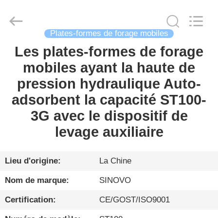
Sinovo
International
&
Sinovo
Heavy
Industry
Plates-formes de forage mobiles
Co.Ltd..
All
Les plates-formes de forage
MAISON
Rights
Reserved.
mobiles ayant la haute de
PRODUITS
pression hydraulique Auto-
adsorbent la capacité ST100-
VR
3G avec le dispositif de
SHOW
levage auxiliaire
AU
Lieu d'origine:
La Chine
SUJET
Nom de marque:
SINOVO
DE
Certification:
CE/GOST/ISO9001
NOUS