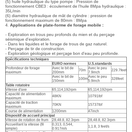
(5) huile hydraulique du type pompe : Pression de
fonctionnement CBE3 : écoulement de l'huile 8Mpa hydraulique :
35L/min
(6) diamètre hydraulique de mât de cylindre : pression de
fonctionnement maximum de 80mm : 8Mpa
4.
Applications de plate-forme de forage mobile :
- Exploration en trous peu profonds du mien et du perçage
séismique d'exploration.
- Dans les liquides et le forage de trous de gaz naturel.
- Perçage de tir de construction.
- Exploration géologique et perçage bon d'eau peu profonde.
Spécifications techniques
EURO normes
U.S.standards
Profondeur de forage
Avec le bit de
Avec le peu
70m
229.7feet
maximum
200mm
7.9inch
Avec le bit de
Avec le peu
100m
328feet
150mm
5.9inch
Table rotatoire
Vitesse d'axe
65,114,192rpm
65,114,192rpm
Capacité de alimentation
48KN
10791lbf
maximum
Capacité de traction
70KN
15737lbf
maximum
Course de alimentation
1200mm
47inch
Dispositif de accueil principal
Vitesse de rotation de frum
28,48.8, 82.3rpm
28,48.8, 82.3rpm
Accueillant la vitesse (fil
0,313, 0,544,
1,1.8, 3 feet/s
simple)
0.917m/s