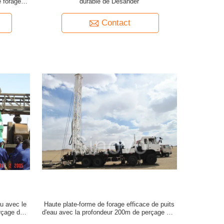
e forage de
durable de Desander
Contact
au avec le
Haute plate-forme de forage efficace de puits
çage de
d'eau avec la profondeur 200m de perçage 100
e la CE
kilowatts