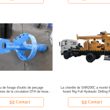
u de forage d'outils de perçage
La chenille de SNR200C a monté 
ires de la circulation DTH de boue de
forant Rig Full Hydraulic Drilling 
'eau et garniture de forage de forage
forage puits d'eau
Contact
Contact