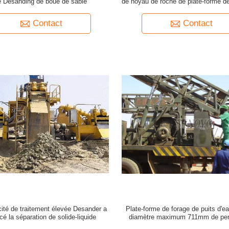
e Desanding de boue de sable
de noyau de roche de plate-forme d
noyau de YDL-2B 600m
Contact
Contact
ité de traitement élevée Desander a
Plate-forme de forage de puits d'e
é la séparation de solide-liquide
diamètre maximum 711mm de per
certification du GOST ISO9001 d