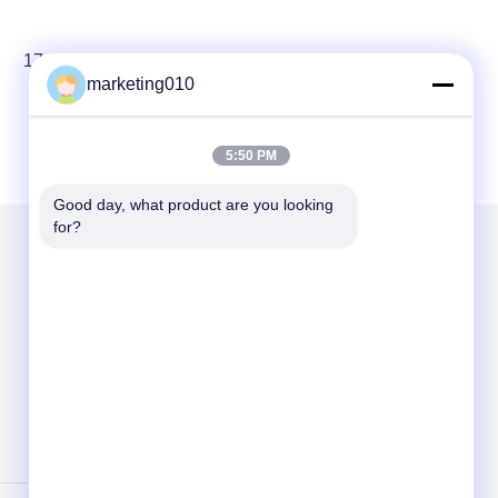
17
18
19
marketing010
5:50 PM
Good day, what product are you looking 
for?
Mail nous
Send