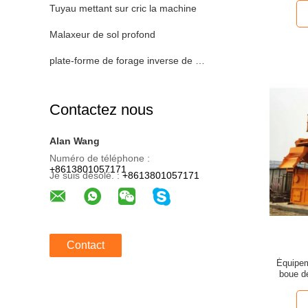
Tuyau mettant sur cric la machine
Malaxeur de sol profond
plate-forme de forage inverse de circulation
Contactez nous
Alan Wang
Numéro de téléphone :
+8613801057171
Je suis désolé. :
+8613801057171
Contact
Équipem
boue d