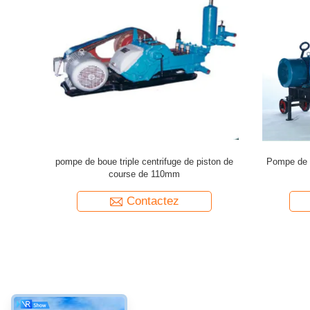
du cylindre
Pompe de boue BW-160 pour l'ingénierie de
Pompe de 
rois
puits d'eau ou d'exploration
base de con
Contactez