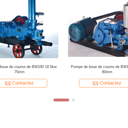
boue BW-450 puits d'eau pour de
cylindre trois horizontal de la pom
struction, de forage ou exploration
BW320 échangeant la pompe à pisto
effet
Contactez
Contactez