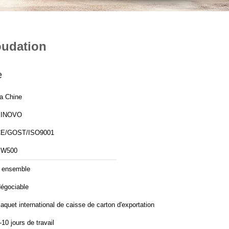
oudation
e
a Chine
SINOVO
E/GOST/ISO9001
BW500
 ensemble
égociable
aquet international de caisse de carton d'exportation
-10 jours de travail