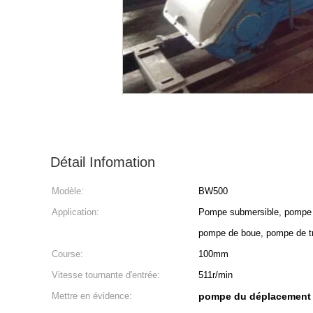
Détail Infomation
Modèle:
BW500
Application:
Pompe submersible, pompe à
pompe de boue, pompe de tr
Course:
100mm
Vitesse tournante d'entrée:
511r/min
Mettre en évidence:
pompe du déplacement 