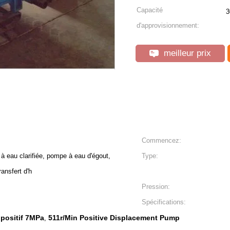
Capacité
3
d'approvisionnement:
meilleur prix
Commencez:
 eau clarifiée, pompe à eau d'égout,
Type:
ansfert d'h
Pression:
Spécifications:
positif 7MPa
511r/Min Positive Displacement Pump
,