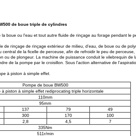
W500 de boue triple de cylindres
a boue ou l'eau et tout autre fluide de rinçage au forage pendant le
uide de rinçage de rinçage extérieur de milieu, d'eau, de boue ou de po
u central de la ficelle de perceuse, afin de refroidir le peu de perceuse,
n ou de plongeur. La machine de puissance conduit le vilebrequin de la
re de la pompe par le croisillon. Sous l'action alternative de l'aspirat
pe à piston à simple effet.
Pompe de boue BW500
à piston à simple effet rediprocating triple horizontale
110mm
95mm
137
79
49
300
170
100
2,8
4,5
7
335Nm
511r/min