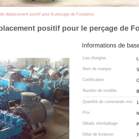
 déplacement positif pour le perçage de Foudation
acement positif pour le perçage de F
Informations de bas
Lieu d'origine:
L
Nom de marque:
Certification:
C
Numéro de modèle:
Quantité de commande min:
1
Prix:
N
Détails d'emballage:
P
Délai de livraison:
7