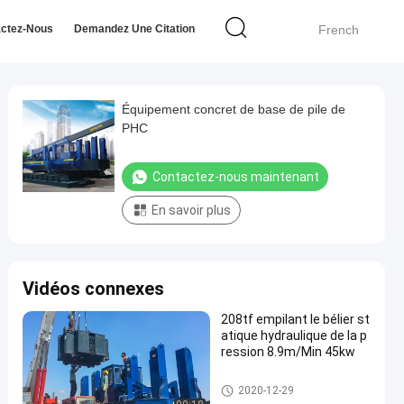
ctez-Nous
Demandez Une Citation
French
Équipement concret de base de pile de
PHC
Contactez-nous maintenant
En savoir plus
Vidéos connexes
208tf empilant le bélier st
atique hydraulique de la p
ression 8.9m/Min 45kw
Pilote hydraulique Pile statiqu
2020-12-29
e