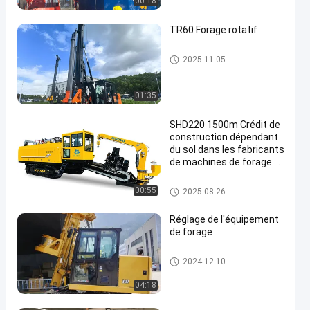
00:18
TR60 Forage rotatif
installations de forage rotatif
2025-11-05
01:35
SHD220 1500m Crédit de
construction dépendant
du sol dans les fabricants
de machines de forage di
rectionnel horizontal
Horizontal Drilling Rig directio
00:55
2025-08-26
nnel
Réglage de l'équipement
de forage
installations de forage rotatif
2024-12-10
04:18