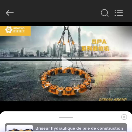
derlandse
ληνικά
日
本語
한국
العرب
हिन्दी
Türkçe
MAISON
ndonesia
iếng Việt
ไทย
বাংলা
فارسی
PRODUITS
Polski
VR
Chine
Bon
SHOW
Qualité
Briseur
hydraulique
de
pile
Fournisseur.
AU
Copyright
©
SUJET
2010
-
2026
DE
Beijing
Sinovo
International
NOUS
&
Briseur hydraulique de pile de construction
Sinovo
Heavy