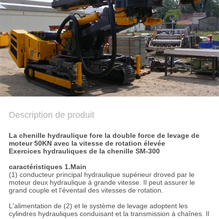
COMPANY
NEWS
PLAN
DU
SITE
POLITIQUE
Description de produit
DE
La chenille hydraulique fore la double force de levage de
CONFIDENTIALITÉ
moteur 50KN avec la vitesse de rotation élevée
Exercices hydrauliques de la chenille SM-300
caractéristiques 1.Main
(1) conducteur principal hydraulique supérieur droved par le
moteur deux hydraulique à grande vitesse. Il peut assurer le
grand couple et l'éventail des vitesses de rotation.
L'alimentation de (2) et le système de levage adoptent les
cylindres hydrauliques conduisant et la transmission à chaînes. Il