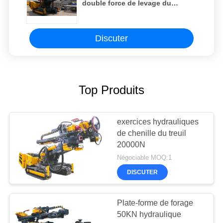
double force de levage du
moteur SM-300 50KN avec la
vitesse de rotation élevée
Discuter
Top Produits
exercices hydrauliques
de chenille du treuil
20000N
Négociable MOQ:1
DISCUTER
Plate-forme de forage
50KN hydraulique