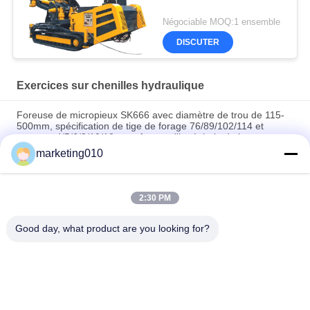
Négociable MOQ:1 ensemble
DISCUTER
Exercices sur chenilles hydraulique
Foreuse de micropieux SK666 avec diamètre de trou de 115-
500mm, spécification de tige de forage 76/89/102/114 et
marteau 4/5/6/8/10/12 pour forage d'ingénierie de haute
précision
marketing010
Foreuse d'ingénierie hydraulique complète de type chenille
GM-5B
2:30 PM
Forage à jet-grouting avec base marquable SGZ-150S
Good day, what product are you looking for?
Catégories populaires
Tous
Briseur Hydraulique 
Installations De 
De Pile
Forage Rotatif