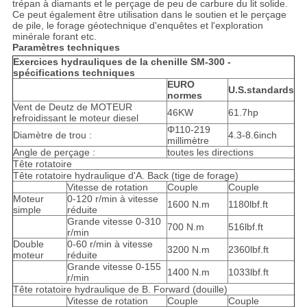
trépan à diamants et le perçage de peu de carbure du lit solide.
Ce peut également être utilisation dans le soutien et le perçage
de pile, le forage géotechnique d'enquêtes et l'exploration
minérale forant etc.
Paramètres techniques
Exercices hydrauliques de la chenille SM-300 -
spécifications techniques
EURO
U.S.standards
normes
Vent de Deutz de MOTEUR
46KW
61.7hp
refroidissant le moteur diesel
Φ110-219
Diamètre de trou :
4.3-8.6inch
millimètre
Angle de perçage :
toutes les directions
Tête rotatoire
Tête rotatoire hydraulique d'A. Back (tige de forage)
Vitesse de rotation
Couple
Couple
Moteur
0-120 r/min à vitesse
1600 N.m
1180lbf.ft
simple
réduite
Grande vitesse 0-310
700 N.m
516lbf.ft
r/min
Double
0-60 r/min à vitesse
3200 N.m
2360lbf.ft
moteur
réduite
Grande vitesse 0-155
1400 N.m
1033lbf.ft
r/min
Tête rotatoire hydraulique de B. Forward (douille)
Vitesse de rotation
Couple
Couple