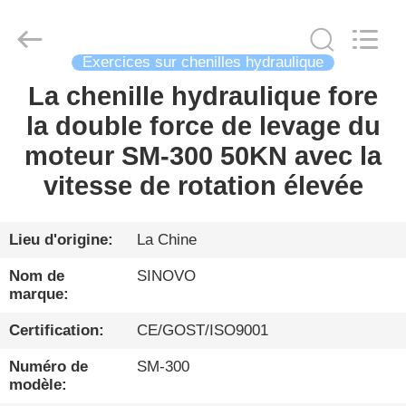
Sinovo
International
&
Sinovo
Heavy
Industry
Exercices sur chenilles hydraulique
Co.Ltd..
All
La chenille hydraulique fore
MAISON
Rights
Reserved.
la double force de levage du
PRODUITS
moteur SM-300 50KN avec la
vitesse de rotation élevée
VR
SHOW
Lieu d'origine:
La Chine
Nom de
SINOVO
AU
marque:
SUJET
Certification:
CE/GOST/ISO9001
DE
Numéro de
SM-300
NOUS
modèle: