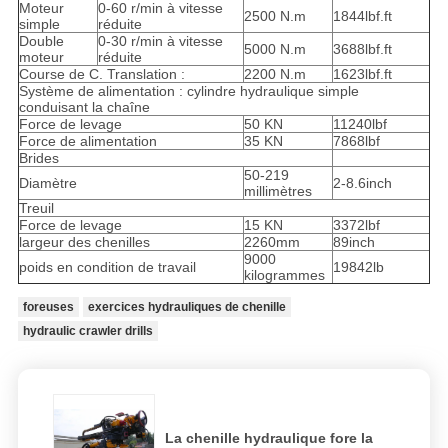
Moteur
0-60 r/min à vitesse
2500 N.m
1844lbf.ft
simple
réduite
Double
0-30 r/min à vitesse
5000 N.m
3688lbf.ft
moteur
réduite
Course de C. Translation :
2200 N.m
1623lbf.ft
Système de alimentation : cylindre hydraulique simple
conduisant la chaîne
Force de levage
50 KN
11240lbf
Force de alimentation
35 KN
7868lbf
Brides
50-219
Diamètre
2-8.6inch
millimètres
Treuil
Force de levage
15 KN
3372lbf
largeur des chenilles
2260mm
89inch
9000
poids en condition de travail
19842lb
kilogrammes
foreuses
exercices hydrauliques de chenille
hydraulic crawler drills
La chenille hydraulique fore la