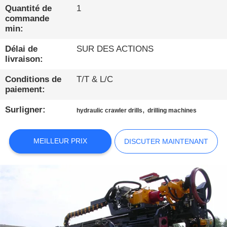
Quantité de
1
VISITE
commande
min:
D'USINE
Délai de
SUR DES ACTIONS
livraison:
CONTRÔLE
Conditions de
T/T & L/C
DE
paiement:
QUALITÉ
Surligner:
,
hydraulic crawler drills
drilling machines
CONTACTEZ-
MEILLEUR PRIX
DISCUTER MAINTENANT
NOUS
DISCUTER
MAINTENANT