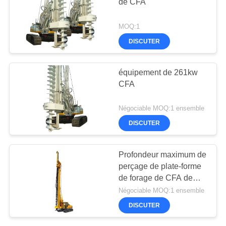
de CFA
MOQ:1
DISCUTER
équipement de 261kw
CFA
Négociable MOQ:1 ensemble
DISCUTER
Profondeur maximum de
perçage de plate-forme
de forage de CFA de
bonne qualité de la
Négociable MOQ:1 ensemble
Chine 16,5 m pour la
DISCUTER
pile de base