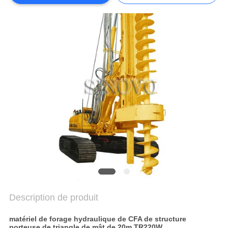
COMPANY
NEWS
PLAN
DU
SITE
POLITIQUE
DE
CONFIDENTIALITÉ
Description de produit
matériel de forage hydraulique de CFA de structure
porteuse de triangle de mât de 20m TR220W