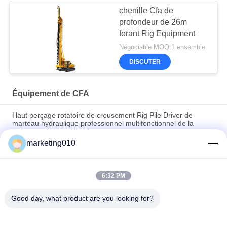
chenille Cfa de
profondeur de 26m
forant Rig Equipment
Négociable MOQ:1 ensemble
DISCUTER
Équipement de CFA
Haut perçage rotatoire de creusement Rig Pile Driver de
marteau hydraulique professionnel multifonctionnel de la
puissance TR250W CFA
marketing010
Une plateforme de forage avancée à tournevis.
La construction travail la base de diamètre de forage de
6:32 PM
800mm les piles qu'hydrauliques extraient la plate-forme de
forage rotatoire
Good day, what product are you looking for?
Catégories populaires
Tous