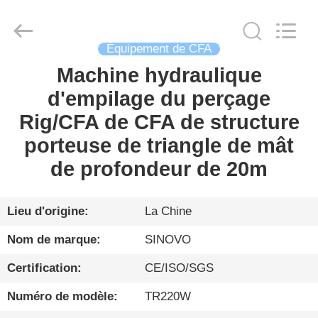
Sinovo
International
&
Sinovo
Heavy
Industry
Équipement de CFA
Co.Ltd..
All
Machine hydraulique
MAISON
Rights
Reserved.
d'empilage du perçage
PRODUITS
Rig/CFA de CFA de structure
porteuse de triangle de mât
VR
de profondeur de 20m
SHOW
Lieu d'origine:
La Chine
AU
Nom de marque:
SINOVO
SUJET
Certification:
CE/ISO/SGS
DE
Numéro de modèle:
TR220W
NOUS