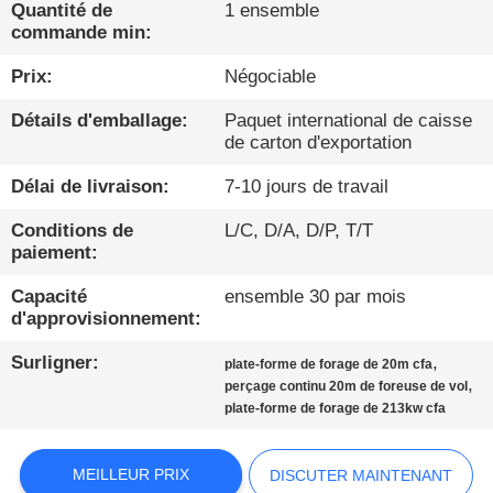
Quantité de
1 ensemble
commande min:
VISITE
D'USINE
Prix:
Négociable
Détails d'emballage:
Paquet international de caisse
de carton d'exportation
CONTRÔLE
DE
Délai de livraison:
7-10 jours de travail
QUALITÉ
Conditions de
L/C, D/A, D/P, T/T
paiement:
CONTACTEZ-
Capacité
ensemble 30 par mois
d'approvisionnement:
NOUS
Surligner:
,
plate-forme de forage de 20m cfa
,
perçage continu 20m de foreuse de vol
DISCUTER
plate-forme de forage de 213kw cfa
MAINTENANT
MEILLEUR PRIX
DISCUTER MAINTENANT