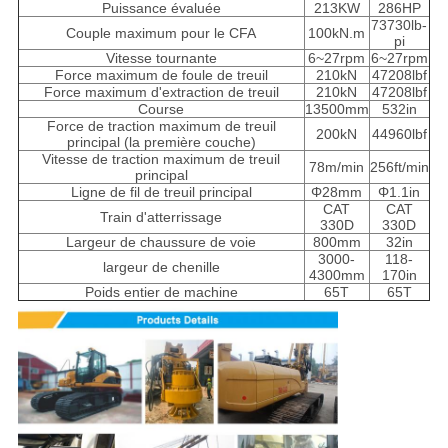
Puissance évaluée
213KW
286HP
73730lb-
Couple maximum pour le CFA
100kN.m
pi
Vitesse tournante
6~27rpm
6~27rpm
Force maximum de foule de treuil
210kN
47208lbf
Force maximum d'extraction de treuil
210kN
47208lbf
Course
13500mm
532in
Force de traction maximum de treuil
200kN
44960lbf
principal (la première couche)
Vitesse de traction maximum de treuil
78m/min
256ft/min
principal
Ligne de fil de treuil principal
Φ28mm
Φ1.1in
CAT
CAT
Train d'atterrissage
330D
330D
Largeur de chaussure de voie
800mm
32in
3000-
118-
largeur de chenille
4300mm
170in
Poids entier de machine
65T
65T