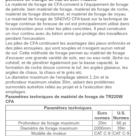
Le matériel de forage de CFA convient à l'équipement de forage
de pétrole, bien matériel de forage, matériel de forage de roche,
matériel de forage directionnel, et matériel de forage de noyau.
Le matériel de forage de SINOVO CFA basé sur la technique de
forage continue de foreuse de vol est principalement utilisé dans
la construction pour créer les piles concrètes. Il peut construire
un mur continu avec du béton armé qui protège des travailleurs
pendant l'excavation.
Les piles de CFA continuent les avantages des pieux enfoncés et
des piles ennuyées, qui sont souples et n'exigent aucun retrait
de sol. Cette méthode de forage permet au matériel de forage
d'excaver une grande variété de sols, sec ou eau-noté, lâche ou
cohésif, et de pénétrer également par la basse capacité, la
formation de roche douce comme le tuf, les argiles glaiseux, les
argiles de chaux, la chaux et le grès etc.
Le diamètre maximum de l'empilage atteint 1.2m et la
profondeur maximum réalise 30m, aidant des problèmes
surmontés autrefois reliés au projet et à l'exécution des
empilages.
Paramètres
techniques de
matériel de forage de TR220W
CFA
Paramètres techniques
Euro
U.S.
normes
Normes
Profondeur de forage maximum
20m
66 pi
Diamètre de forage maximum
1000mm
39in
Modèle de moteur
CAT C-9
CAT C-9