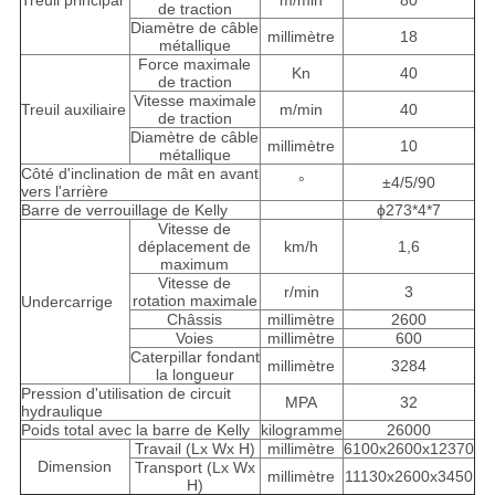
Treuil principal
m/min
80
de traction
Diamètre de câble
millimètre
18
métallique
Force maximale
Kn
40
de traction
Vitesse maximale
Treuil auxiliaire
m/min
40
de traction
Diamètre de câble
millimètre
10
métallique
Côté d'inclination de mât en avant
°
±4/5/90
vers l'arrière
Barre de verrouillage de Kelly
ɸ273*4*7
Vitesse de
déplacement de
km/h
1,6
maximum
Vitesse de
r/min
3
rotation maximale
Undercarrige
Châssis
millimètre
2600
Voies
millimètre
600
Caterpillar fondant
millimètre
3284
la longueur
Pression d'utilisation de circuit
MPA
32
hydraulique
Poids total avec la barre de Kelly
kilogramme
26000
Travail (Lx Wx H)
millimètre
6100x2600x12370
Dimension
Transport (Lx Wx
millimètre
11130x2600x3450
H)