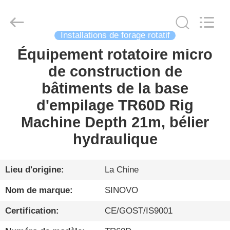
Sinovo
International
&
Sinovo
Heavy
Industry
Installations de forage rotatif
Co.Ltd..
All
Équipement rotatoire micro
MAISON
Rights
Reserved.
de construction de
PRODUITS
bâtiments de la base
d'empilage TR60D Rig
VR
Machine Depth 21m, bélier
SHOW
hydraulique
AU
Lieu d'origine:
La Chine
SUJET
Nom de marque:
SINOVO
DE
Certification:
CE/GOST/IS9001
NOUS