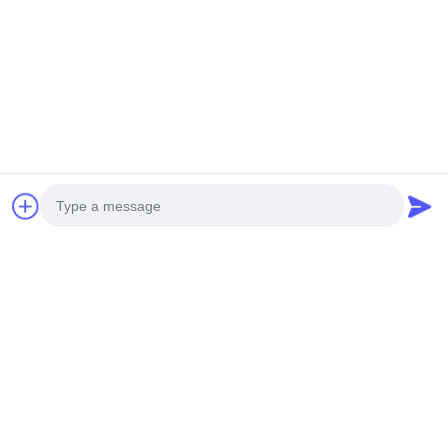
perceuse hydraulique
installation de puits d'eau
plate-forme de forage hydraulique
Équipement rotatoire micro de
construction de bâtiments de la
Discuter Maintenant
base d'empilage TR60D Rig
Machine Depth 21m, bélier
hydraulique
Discuter
Photo
Video Call
Top Produits
Audio Call
Plates-formes de forage