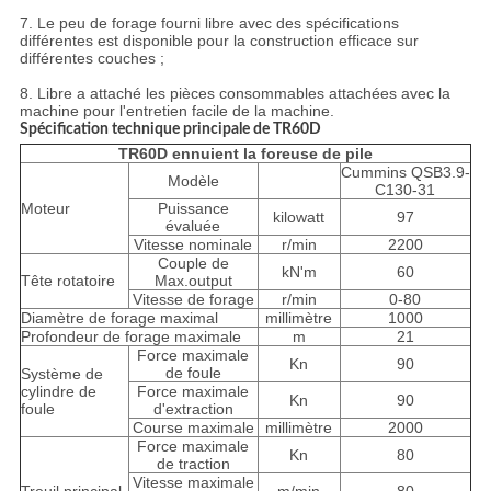
7. Le peu de forage fourni libre avec des spécifications
différentes est disponible pour la construction efficace sur
différentes couches ;
8. Libre a attaché les pièces consommables attachées avec la
machine pour l'entretien facile de la machine.
Spécification technique principale de TR60D
TR60D ennuient la foreuse de pile
Cummins QSB3.9-
Modèle
C130-31
Moteur
Puissance
kilowatt
97
évaluée
Vitesse nominale
r/min
2200
Couple de
kN'm
60
Tête rotatoire
Max.output
Vitesse de forage
r/min
0-80
Diamètre de forage maximal
millimètre
1000
Profondeur de forage maximale
m
21
Force maximale
Kn
90
de foule
Système de
cylindre de
Force maximale
Kn
90
foule
d'extraction
Course maximale
millimètre
2000
Force maximale
Kn
80
de traction
Vitesse maximale