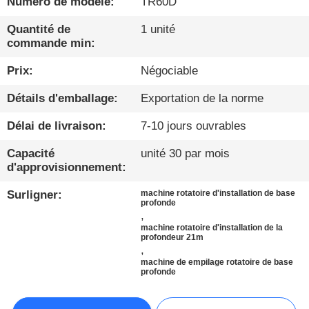
Numéro de modèle:
TR60D
VISITE
Quantité de
1 unité
commande min:
D'USINE
Prix:
Négociable
CONTRÔLE
Détails d'emballage:
Exportation de la norme
DE
Délai de livraison:
7-10 jours ouvrables
QUALITÉ
Capacité
unité 30 par mois
d'approvisionnement:
CONTACTEZ-
Surligner:
machine rotatoire d'installation de base
NOUS
profonde
,
machine rotatoire d'installation de la
profondeur 21m
DISCUTER
,
machine de empilage rotatoire de base
MAINTENANT
profonde