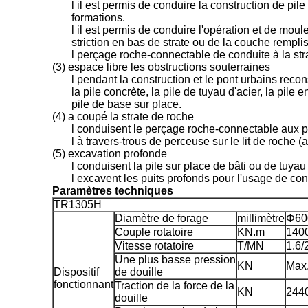
l il est permis de conduire la construction de pil
formations.
l il est permis de conduire l'opération et de mou
striction en bas de strate ou de la couche rempli
l perçage roche-connectable de conduite à la str
(3) espace libre les obstructions souterraines
l pendant la construction et le pont urbains recons
la pile concrète, la pile de tuyau d'acier, la pil
pile de base sur place.
(4) a coupé la strate de roche
l conduisent le perçage roche-connectable aux p
l à travers-trous de perceuse sur le lit de roche (a
(5) excavation profonde
l conduisent la pile sur place de bâti ou de tuyau
l excavent les puits profonds pour l'usage de con
Paramètres techniques
TR1305H
Diamètre de forage
millimètre
Φ60
Couple rotatoire
KN.m
1400
Vitesse rotatoire
T/MN
1.6/
Une plus basse pression
KN
Max
Dispositif
de douille
fonctionnant
Traction de la force de la
KN
2440
douille