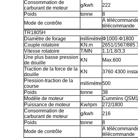
Consommation de
g/kwh
222
carburant de moteur
Poids
tonne
8
À télécommande 
Mode de contrôle
télécommande
TR1805H
Diamètre de forage
millimètre
Φ1000-Φ1800
Couple rotatoire
KN.m
2651/1567/885 
Vitesse rotatoire
T/MN
1.1/1.8/3.3
Une plus basse pression
KN
Max.600
de douille
Traction de la force de la
KN
3760 4300 insta
douille
Pression-traction de la
millimètre
500
course
Poids
tonne
38
Modèle de moteur
Cummins QSM1
Puissance de moteur
Kw/rpm
272/1800
Consommation de
g/kwh
216
carburant de moteur
Poids
tonne
8
À télécommande 
Mode de contrôle
télécommande