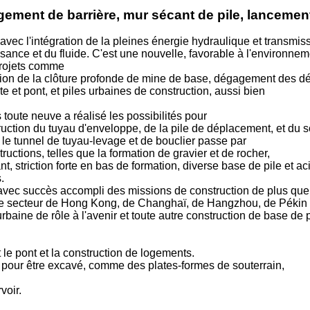
gement de barrière, mur sécant de pile, lancement
vec l'intégration de la pleines énergie hydraulique et transmiss
ance et du fluide. C'est une nouvelle, favorable à l'environneme
projets comme
ulation de la clôture profonde de mine de base, dégagement des d
ute et pont, et piles urbaines de construction, aussi bien
oute neuve a réalisé les possibilités pour
truction du tuyau d'enveloppe, de la pile de déplacement, et du s
 le tunnel de tuyau-levage et de bouclier passe par
uctions, telles que la formation de gravier et de rocher,
, striction forte en bas de formation, diverse base de pile et ac
.
 avec succès accompli des missions de construction de plus que
de secteur de Hong Kong, de Changhaï, de Hangzhou, de Pékin e
baine de rôle à l'avenir et toute autre construction de base de p
et le pont et la construction de logements.
igé pour être excavé, comme des plates-formes de souterrain,
voir.