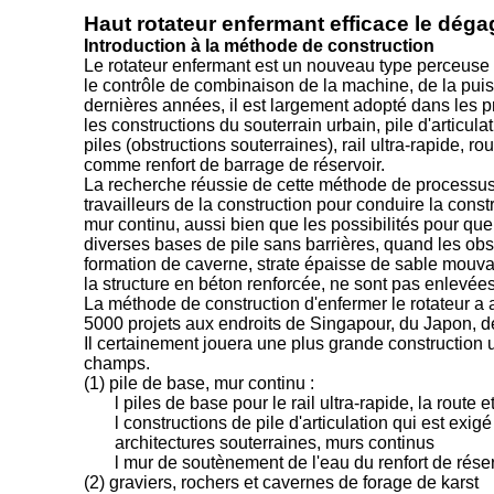
Haut rotateur enfermant efficace le déga
Introduction à la méthode de construction
Le rotateur enfermant est un nouveau type perceuse a
le contrôle de combinaison de la machine, de la puiss
dernières années, il est largement adopté dans les 
les constructions du souterrain urbain, pile d'artic
piles (obstructions souterraines), rail ultra-rapide, ro
comme renfort de barrage de réservoir.
La recherche réussie de cette méthode de processus t
travailleurs de la construction pour conduire la cons
mur continu, aussi bien que les possibilités pour que
diverses bases de pile sans barrières, quand les obstr
formation de caverne, strate épaisse de sable mouvant
la structure en béton renforcée, ne sont pas enlevées
La méthode de construction d'enfermer le rotateur a
5000 projets aux endroits de Singapour, du Japon, 
Il certainement jouera une plus grande construction ur
champs.
(1) pile de base, mur continu :
l piles de base pour le rail ultra-rapide, la route 
l constructions de pile d'articulation qui est ex
architectures souterraines, murs continus
l mur de soutènement de l'eau du renfort de réser
(2) graviers, rochers et cavernes de forage de karst