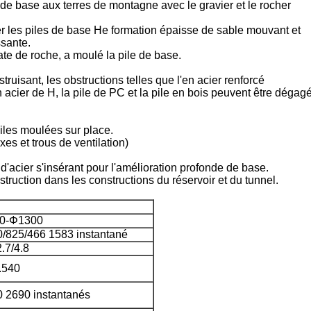
e de base aux terres de montagne avec le gravier et le rocher
ler les piles de base He formation épaisse de sable mouvant et
ssante.
ate de roche, a moulé la pile de base.
truisant, les obstructions telles que l'en acier renforcé
e en acier de H, la pile de PC et la pile en bois peuvent être déga
iles moulées sur place.
xes et trous de ventilation)
 d'acier s'insérant pour l'amélioration profonde de base.
struction dans les constructions du réservoir et du tunnel.
0-Φ1300
/825/466 1583 instantané
2.7/4.8
.540
 2690 instantanés