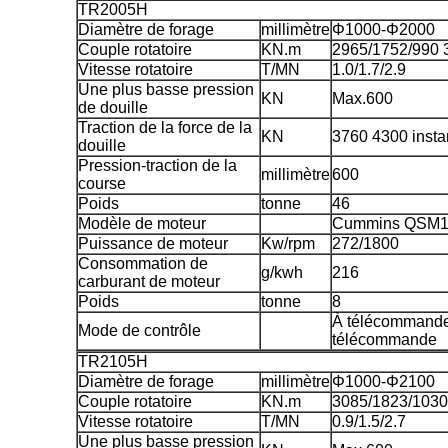
TR2005H
Diamètre de forage
millimètre
Φ1000-Φ2000
Couple rotatoire
KN.m
2965/1752/990 
Vitesse rotatoire
T/MN
1.0/1.7/2.9
Une plus basse pression
KN
Max.600
de douille
Traction de la force de la
KN
3760 4300 insta
douille
Pression-traction de la
millimètre
600
course
Poids
tonne
46
Modèle de moteur
Cummins QSM1
Puissance de moteur
Kw/rpm
272/1800
Consommation de
g/kwh
216
carburant de moteur
Poids
tonne
8
À télécommande 
Mode de contrôle
télécommande
TR2105H
Diamètre de forage
millimètre
Φ1000-Φ2100
Couple rotatoire
KN.m
3085/1823/1030
Vitesse rotatoire
T/MN
0.9/1.5/2.7
Une plus basse pression