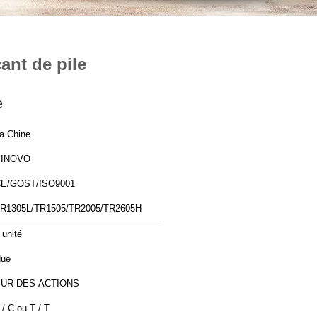
ant de pile
e
a Chine
SINOVO
E/GOST/ISO9001
R1305L/TR1505/TR2005/TR2605H
 unité
ue
UR DES ACTIONS
 / C ou T / T