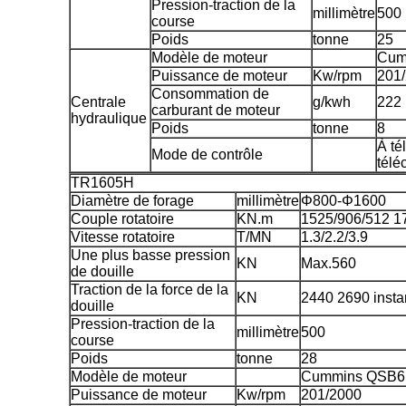
Pression-traction de la
millimètre
500
course
Poids
tonne
25
Modèle de moteur
Cum
Puissance de moteur
Kw/rpm
201
Consommation de
Centrale
g/kwh
222
carburant de moteur
hydraulique
Poids
tonne
8
À té
Mode de contrôle
tél
TR1605H
Diamètre de forage
millimètre
Φ800-Φ1600
Couple rotatoire
KN.m
1525/906/512 17
Vitesse rotatoire
T/MN
1.3/2.2/3.9
Une plus basse pression
KN
Max.560
de douille
Traction de la force de la
KN
2440 2690 insta
douille
Pression-traction de la
millimètre
500
course
Poids
tonne
28
Modèle de moteur
Cummins QSB6
Puissance de moteur
Kw/rpm
201/2000