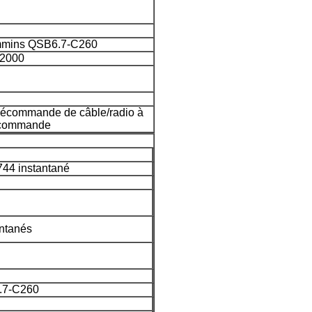
mins QSB6.7-C260
/2000
lécommande de câble/radio à
écommande
44 instantané
ntanés
.7-C260