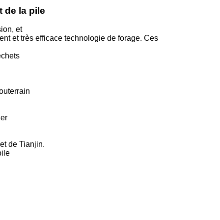
 de la pile
ion, et
nt et très efficace technologie de forage. Ces
échets
outerrain
ier
t de Tianjin.
ile