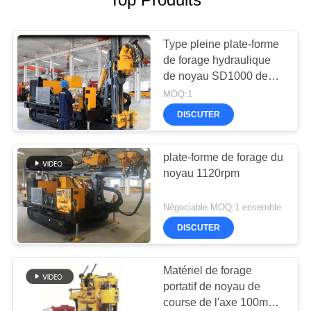
Type pleine plate-forme
de forage hydraulique
de noyau SD1000 de
chenille
MOQ:1
DISCUTER
plate-forme de forage du
noyau 1120rpm
Négociable MOQ:1 ensemble
DISCUTER
Matériel de forage
portatif de noyau de
course de l'axe 100m