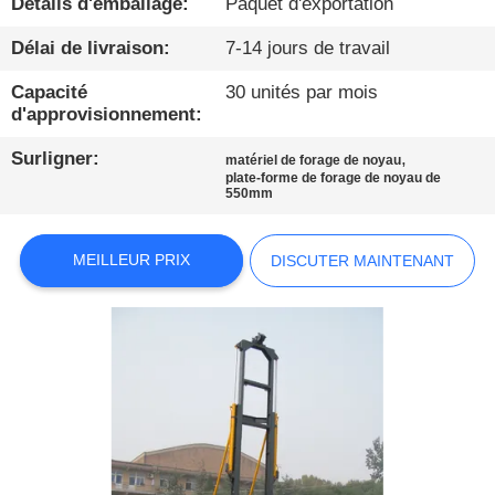
Détails d'emballage:
Paquet d'exportation
VISITE
Délai de livraison:
7-14 jours de travail
D'USINE
Capacité
30 unités par mois
d'approvisionnement:
CONTRÔLE
Surligner:
,
matériel de forage de noyau
DE
plate-forme de forage de noyau de
550mm
QUALITÉ
MEILLEUR PRIX
DISCUTER MAINTENANT
CONTACTEZ-
NOUS
DISCUTER
MAINTENANT