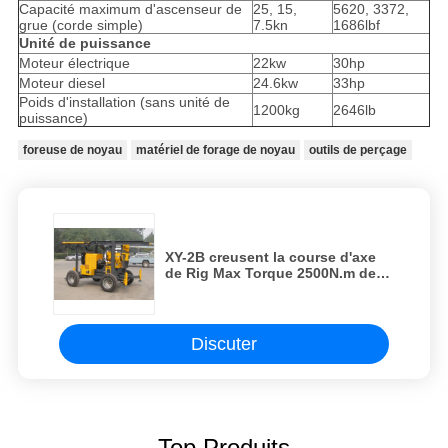
Capacité maximum d'ascenseur de
25, 15,
5620, 3372,
grue (corde simple)
7.5kn
1686lbf
Unité de puissance
Moteur électrique
22kw
30hp
Moteur diesel
24.6kw
33hp
Poids d'installation (sans unité de
1200kg
2646lb
puissance)
foreuse de noyau
matériel de forage de noyau
outils de perçage
XY-2B creusent la course d'axe
de Rig Max Torque 2500N.m de
perçage 550mm
Discuter
Top Produits