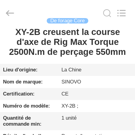
Sinovo
International
&
Sinovo
Heavy
Industry
De forage Core
Co.Ltd..
All
XY-2B creusent la course
MAISON
Rights
Reserved.
d'axe de Rig Max Torque
PRODUITS
2500N.m de perçage 550mm
VR
Lieu d'origine:
La Chine
SHOW
Nom de marque:
SINOVO
Certification:
CE
AU
Numéro de modèle:
XY-2B ;
SUJET
DE
Quantité de
1 unité
commande min:
NOUS