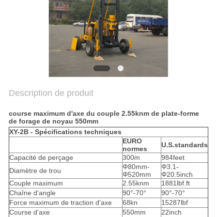
COMPANY
NEWS
PLAN
DU
SITE
Description de produit
POLITIQUE
course maximum d'axe du couple 2.55knm de plate-forme
de forage de noyau 550mm
DE
XY-2B - Spécifications techniques
EURO
CONFIDENTIALITÉ
U.S.standards
normes
Capacité de perçage
300m
984feet
Φ80mm-
Φ3.1-
Diamètre de trou
Φ520mm
Φ20.5inch
Couple maximum
2.55knm
1881lbf.ft
Chaîne d'angle
90°-70°
90°-70°
Force maximum de traction d'axe
68kn
15287lbf
Course d'axe
550mm
22inch