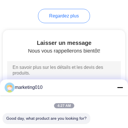
26
Regardez plus
Equipement Wall
membrane
Laisser un message
Nous vous rappellerons bientôt!
15
Horizontal Drilling
marketing010
Rig directionnel
4:27 AM
Good day, what product are you looking for?