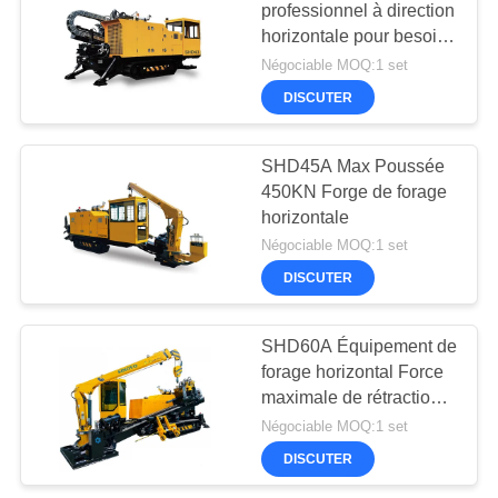
professionnel à direction
horizontale pour besoins
33
de forage polyvalents
Négociable MOQ:1 set
Exercices sur
DISCUTER
chenilles
SHD45A Max Poussée
hydraulique
450KN Forge de forage
horizontale
Négociable MOQ:1 set
DISCUTER
27
SHD60A Équipement de
Dessablage
forage horizontal Force
maximale de rétraction
600/1200KN 14T
Négociable MOQ:1 set
DISCUTER