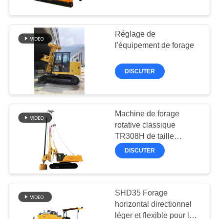
VISITE
D'USINE
Réglage de
55
l'équipement de forage
CONTRÔLE
De forage Core
DISCUTER
DE
QUALITÉ
Machine de forage
rotative classique
CONTACTEZ-
TR308H de taille
NOUS
28
moyenne
DISCUTER
DISCUTER
Équipement de CFA
MAINTENANT
SHD35 Forage
horizontal directionnel
léger et flexible pour la