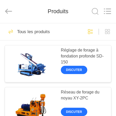
Sinovo
International
&
Sinovo
Produits
Heavy
Industry
Co.Ltd..
All
MAISON
Rights
48
Reserved.
Tous les produits
Briseur hydraulique
PRODUITS
de pile
Réglage de forage à
fondation profonde SD-
VR
150
SHOW
DISCUTER
68
AU
installations de
SUJET
Réseau de forage du
noyau XY-2PC
DE
forage rotatif
NOUS
DISCUTER