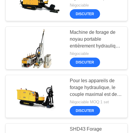
COMPANY
construction urbaine
Négociable
NEWS
DISCUTER
47
PLAN
Machine de forage de
De forage Waterwell
DU
noyau portable
entièrement hydraulique
SITE
à haute vitesse
Négociable
DISCUTER
POLITIQUE
DE
Pour les appareils de
25
CONFIDENTIALITÉ
forage hydraulique, le
Rotateur
couple maximal est de
2000 N.M.
Négociable MOQ:1 set
d'enveloppe
DISCUTER
SHD43 Forage