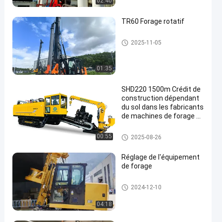
02:40
TR60 Forage rotatif
installations de forage rotatif
2025-11-05
01:35
SHD220 1500m Crédit de
construction dépendant
du sol dans les fabricants
de machines de forage di
rectionnel horizontal
Horizontal Drilling Rig directio
00:55
2025-08-26
nnel
Réglage de l'équipement
de forage
installations de forage rotatif
2024-12-10
04:18