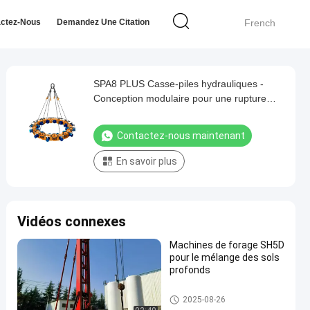
ctez-Nous
Demandez Une Citation
French
SPA8 PLUS Casse-piles hydrauliques -
Conception modulaire pour une rupture
efficace des piles
Contactez-nous maintenant
En savoir plus
Vidéos connexes
Machines de forage SH5D
pour le mélange des sols
profonds
Forage de pieux hydraulique
2025-08-26